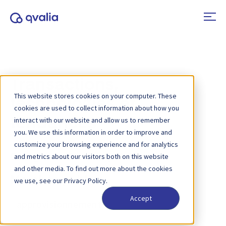
Transactions,
This website stores cookies on your computer. These
technologies et
cookies are used to collect information about how you
tendances
interact with our website and allow us to remember
you. We use this information in order to improve and
customize your browsing experience and for analytics
and metrics about our visitors both on this website
Catégorie :
Marchés publics
and other media. To find out more about the cookies
Marchés publics
we use, see our Privacy Policy.
Accept
L'
approvisionnement
est le processus
stratégique par lequel les organisations