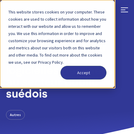
This website stores cookies on your computer. These
cookies are used to collect information about how you
interact with our website and allow us to remember
RETOUR
ARTICLE DE BLOG
28 NOV. 2022
you. We use this information in order to improve and
customize your browsing experience and for analytics
Accord-cadre pour
and metrics about our visitors both on this website
and other media. To find out more about the cookies
des solutions
we use, see our Privacy Policy.
logicielles destinées
Accept
au secteur public
suédois
Autres