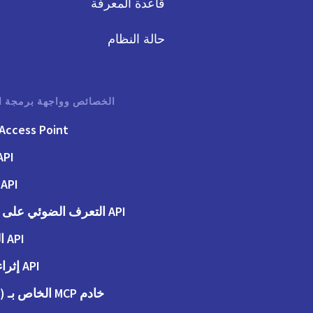
قاعدة المعرفة
حالة النظام
الخصائص وواجهة برمجة ا
Access Point
API الفوت
API الطلبات
API التعرف الضوئي على الحروف
API المحاسبة
API إثراء البيانات
خادم MCP الخاص بـ (Peppol)