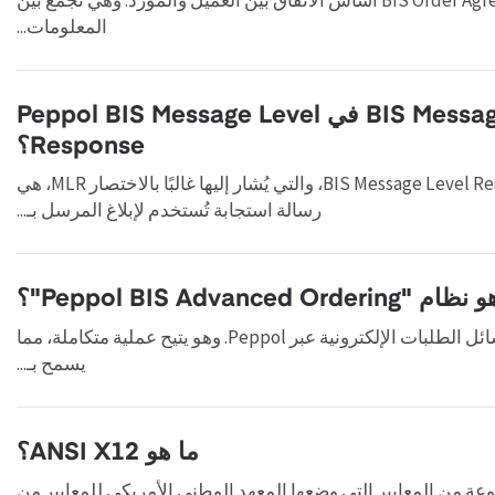
المعلومات...
ما هو BIS Message Level Response في Peppol BIS Message Level
Response؟
BIS Message Level Response Peppol BIS Message Level Response، والتي يُشار إليها غالبًا بالاختصار MLR، هي
رسالة استجابة تُستخدم لإبلاغ المرسل بـ...
"Peppol BIS Advanced Ordering"؟
BIS Advanced Ordering ملف تعريفًا لإرسال رسائل الطلبات الإلكترونية عبر Peppol. وهو يتيح عملية متكاملة، مما
يسمح بـ...
ما هو ANSI X12؟
معروف أيضًا باسم ASC X12، هو مجموعة من المعايير التي وضعها المعهد الوطني الأمريكي للمعايير من