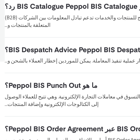
BI رد؟
"BIS Catalogue With Response رسالة كتالوج للمنتجات والخدمات تدعم تبادل المعلومات بين الشركات (B2B)
المتعلقة بالمنتجات و...
ما هو Peppol BIS Punch Out؟
ر سلة التسوق في معاملات التجارة الإلكترونية. وهي تتيح للعملاء الوصول
إلى الكتالوجات الإلكترونية وإضافة المنتجات...
تُعد BIS Order Agreement الخاصة BIS Order Agreement أساس الاتفاق بين العميل والمورد. وهي تجمع بين